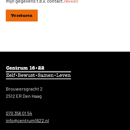
mijn gegevens t.b.v. contact.
(Vereist)
Versturen
Brouwersgracht 2
2512 ER Den Haag
070 356 01 54
info@centrum1622.nl